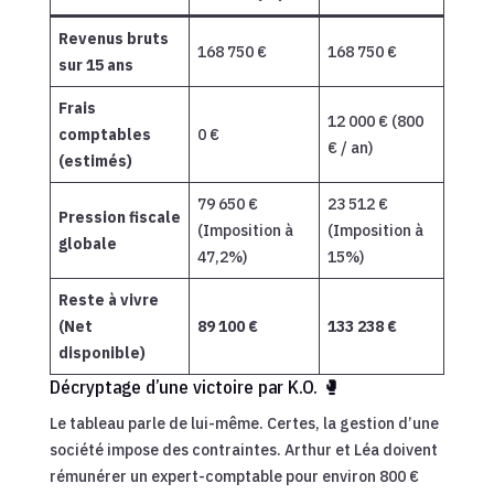
Revenus bruts
168 750 €
168 750 €
sur 15 ans
Frais
12 000 € (800
comptables
0 €
€ / an)
(estimés)
79 650 €
23 512 €
Pression fiscale
(Imposition à
(Imposition à
globale
47,2%)
15%)
Reste à vivre
(Net
89 100 €
133 238 €
disponible)
Décryptage d’une victoire par K.O. 🥊
Le tableau parle de lui-même. Certes, la gestion d’une
société impose des contraintes. Arthur et Léa doivent
rémunérer un expert-comptable pour environ 800 €