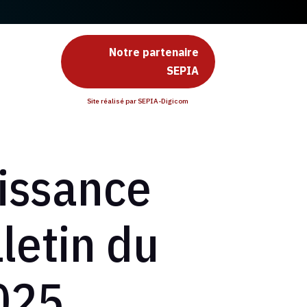
Notre partenaire
SEPIA
Site réalisé par SEPIA-Digicom
issance
letin du
025