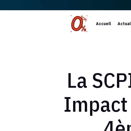
Accueil
Actual
La SCP
Impact 
4è