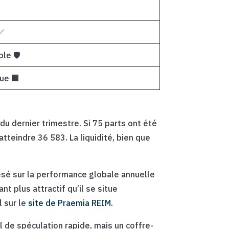
%
✅
ble 🛡️
ue 🏢
du dernier trimestre. Si 75 parts ont été
tteindre 36 583. La liquidité, bien que
 pesé sur la performance globale annuelle
nt plus attractif qu’il se situe
l sur le
site de Praemia REIM
.
il de spéculation rapide, mais un coffre-