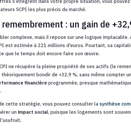
es s’intègrent dans votre propre situation, vous pouvez u
ateurs SCPI les plus précis du marché.
 remembrement : un gain de +32,
bler complexe, mais il repose sur une logique implacable.
PI est estimée à 221 millions d’euros. Pourtant, sa capital
rce que le temps doit encore faire son œuvre.
PI ne récupère la pleine propriété de ses actifs (le reme
ait théoriquement bondir de +32,9 %, sans même compter 
rformance financière
programmée, presque mathématique, 
.
de cette stratégie, vous pouvez consulter la
synthèse com
nérer un
impact social
, puisque les logements sont souvent
’usufruit.