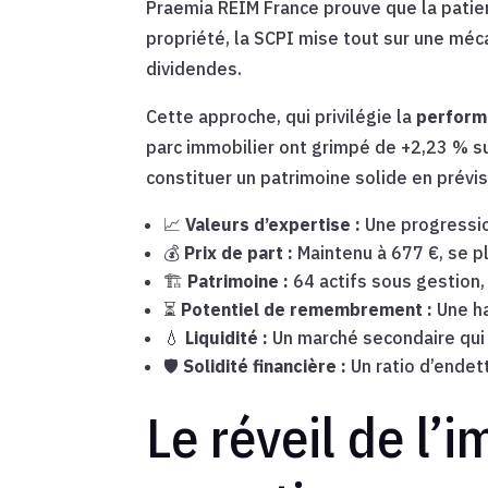
Praemia REIM France prouve que la patienc
propriété, la SCPI mise tout sur une méc
dividendes.
Cette approche, qui privilégie la
perform
parc immobilier ont grimpé de +2,23 % su
constituer un patrimoine solide en prévi
📈
Valeurs d’expertise :
Une progressio
💰
Prix de part :
Maintenu à 677 €, se pl
🏗️
Patrimoine :
64 actifs sous gestion,
⏳
Potentiel de remembrement :
Une ha
💧
Liquidité :
Un marché secondaire qui 
🛡️
Solidité financière :
Un ratio d’endet
Le réveil de l’