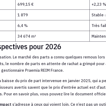
699,15 €
+2,23 
1 879
Stable 
6,4 %
Très fai
34 674 m²
Mainten
rspectives pour 2026
isation. Le marché des parts a connu quelques remous lors 
s, le nombre de parts en attente de rachat a grimpé pour a
le gestionnaire Praemia REIM France.
la baisse du prix de part intervenue en janvier 2025, qui a
sseurs avertis savent que le prix d’entrée actuel est d’auta
s. Pour en savoir plus, vous pouvez lire le document officie
Impact
s’adresse à ceux qui voient loin. Ce n’est pas un out