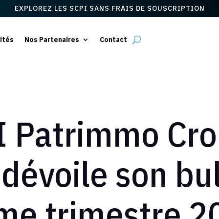
EXPLOREZ LES SCPI SANS FRAIS DE SOUSCRIPTION
ités
Nos Partenaires
Contact
I Patrimmo Cro
dévoile son bul
me trimestre 2