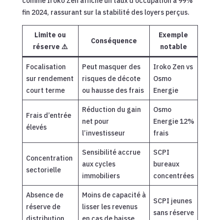
comme Iroko Zen affiche un taux d’occupation à 99%
fin 2024, rassurant sur la stabilité des loyers perçus.
Limite ou
Exemple
Conséquence
réserve ⚠️
notable
Focalisation
Peut masquer des
Iroko Zen vs
sur rendement
risques de décote
Osmo
court terme
ou hausse des frais
Energie
Réduction du gain
Osmo
Frais d’entrée
net pour
Energie 12%
élevés
l’investisseur
frais
Sensibilité accrue
SCPI
Concentration
aux cycles
bureaux
sectorielle
immobiliers
concentrées
Absence de
Moins de capacité à
SCPI jeunes
réserve de
lisser les revenus
sans réserve
distribution
en cas de baisse