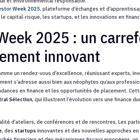
cial et environnemental responsable.
vestor Week 2025
, plateforme d’échanges et d’apprentissa
e capital-risque, les startups, et les innovations en financ
 Week 2025 : un carref
ssement innovant
mme un rendez-vous d’excellence, réunissant experts, inve
ement s’adresse aussi bien aux néophytes qu’aux profession
dances en finance et les opportunités de placement. Cett
tral Sélection
, qui illustrent l’évolution vers une financ
ité d’ateliers, de conférences et de rencontres. Les part
e
, des
startups
innovantes et des nouvelles approches en 
rchés financiers et des mécanismes fiscaux européens, un 