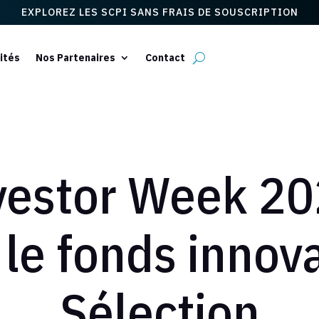
EXPLOREZ LES SCPI SANS FRAIS DE SOUSCRIPTION
ités
Nos Partenaires
Contact
vestor Week 20
 le fonds innov
Sélection