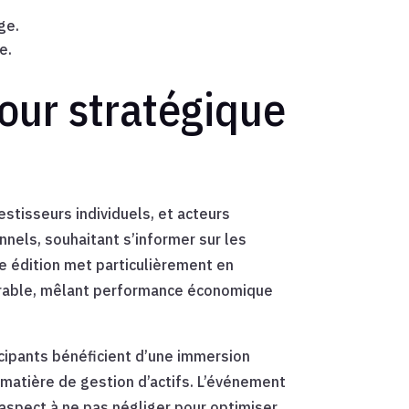
ge.
e.
our stratégique
stisseurs individuels, et acteurs
nels, souhaitant s’informer sur les
e édition met particulièrement en
e durable, mêlant performance économique
icipants bénéficient d’une immersion
matière de gestion d’actifs. L’événement
aspect à ne pas négliger pour optimiser