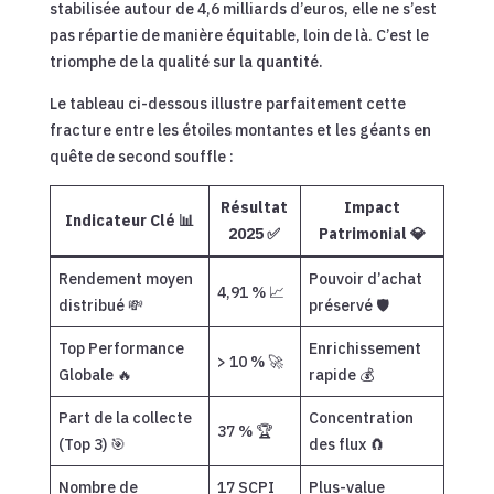
stabilisée autour de 4,6 milliards d’euros, elle ne s’est
pas répartie de manière équitable, loin de là. C’est le
triomphe de la qualité sur la quantité.
Le tableau ci-dessous illustre parfaitement cette
fracture entre les étoiles montantes et les géants en
quête de second souffle :
Résultat
Impact
Indicateur Clé 📊
2025 ✅
Patrimonial 💎
Rendement moyen
Pouvoir d’achat
4,91 % 📈
distribué 💸
préservé 🛡️
Top Performance
Enrichissement
> 10 % 🚀
Globale 🔥
rapide 💰
Part de la collecte
Concentration
37 % 🏆
(Top 3) 🎯
des flux 🧲
Nombre de
17 SCPI
Plus-value