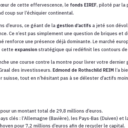
cœur de cette effervescence, le
fonds EIREF
, piloté par l
nd coup sur l’échiquier continental.
ns d’euros, ce géant de la
gestion d’actifs
a jeté son dévol
nce. Ce n’est pas simplement une question de briques et de
né renforce une présence déjà dominante. Le marché euro
e cette
expansion
stratégique qui redéfinit les contours de 
nche une course contre la montre pour livrer votre dernier
 Graal des investisseurs.
Edmond de Rothschild REIM
l’a bi
r suisse, tout en n’hésitant pas à se délester d’actifs moi
 pour un montant total de 29,8 millions d’euros.
ys clés : l’Allemagne (Bavière), les Pays-Bas (Duiven) et l
hoven pour 7,2 millions d’euros afin de recycler le capital.