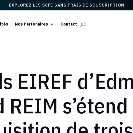
EXPLOREZ LES SCPI SANS FRAIS DE SOUSCRIPTION
ités
Nos Partenaires
Contact
ds EIREF d’Ed
d REIM s’étend
uisition de tro