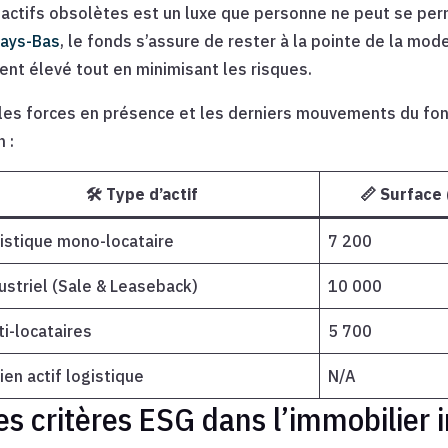
 actifs obsolètes est un luxe que personne ne peut se per
Pays-Bas
, le fonds s’assure de rester à la pointe de la mo
ent élevé tout en minimisant les risques.
les forces en présence et les derniers mouvements du fond
 :
🛠️ Type d’actif
📏 Surface 
istique mono-locataire
7 200
ustriel (Sale & Leaseback)
10 000
ti-locataires
5 700
ien actif logistique
N/A
es critères ESG dans l’immobilier i