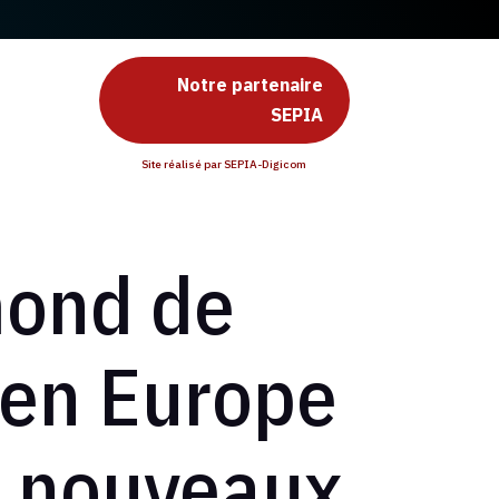
Notre partenaire
SEPIA
Site réalisé par SEPIA-Digicom
mond de
 en Europe
is nouveaux