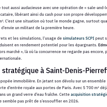
 tout aussi audacieuse avec une opération de « sale-and-l
cataire, libérant ainsi du cash pour son propre développe
m². C’est une situation où tout le monde gagne, surtout qua
 d’envie un militant de la première heure.
rets et les simulations, l’usage de
simulateurs SCPI
peut s
duisent en rendement potentiel pour les épargnants.
Edmo
ors marché », là où la concurrence ne regarde pas encore, p
ernationale.
 stratégique à Saint-Denis-Pierref
épopée immobilière. En jetant son dévolu sur un ensemble i
porte d’entrée royale aux portes de Paris. Avec 5 700 m² déj
ans un grand verre d’eau fraîche. Cette
acquisition stratég
e semble pas prêt de s’essouffler en 2026.